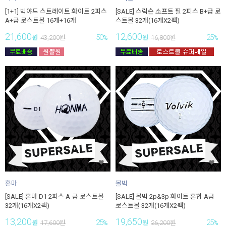
[1+1] 빅야드 스트레이트 화이트 2피스
[SALE] 스릭슨 소프트 필 2피스 B+급 로
A+급 로스트볼 16개+16개
스트볼 32개(16개X2팩)
21,600
12,600
50
25
원
43,200
원
%
원
16,800
원
%
혼마
볼빅
[SALE] 혼마 D1 2피스 A-급 로스트볼
[SALE] 볼빅 2p&3p 화이트 혼합 A급
32개(16개X2팩)
로스트볼 32개(16개X2팩)
13,200
19,650
25
25
원
17,600
원
%
원
26,200
원
%