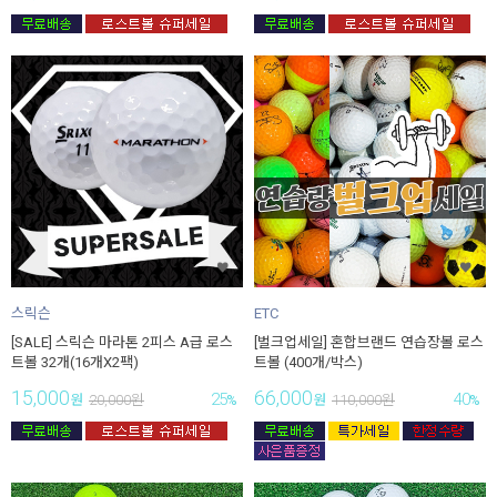
스릭슨
ETC
[SALE] 스릭슨 마라톤 2피스 A급 로스
[벌크업세일] 혼합브랜드 연습장볼 로스
트볼 32개(16개X2팩)
트볼 (400개/박스)
15,000
66,000
25
40
원
20,000
원
%
원
110,000
원
%