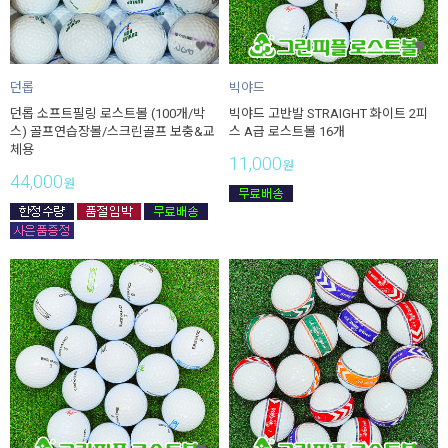
던롭
빅야드
던롭 소프트필링 로스트볼 (100개/박
빅야드 고반발 STRAIGHT 화이트 2피
스) 골프연습장볼/스크린골프 보충&교
스 A급 로스트볼 16개
체용
11,000
원
44,000
원