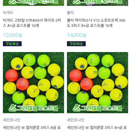
빅야드
볼빅
빅야드 고반발 STRAIGHT 화이트 2피
볼빅 하이퍼소닉 V12 소프트트랙 360
스 A+급 로스트볼 16개
도 3피스 B+급 로스트볼 16개
12,600
14,800
원
원
세인트나인
세인트나인
세인트나인 W 컬러혼합 3피스 B급 로
세인트나인 W 컬러혼합 3피스 B+급 로