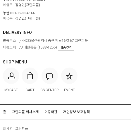
예금주 :
김영민(그린피플)
농협 831-12-334544
예금주 :
김영민(그린피플)
DELIVERY INFO
반품주소 :
(44423)울산광역시 중구 함월16길 67 그린피플
배송조회 : CJ 대한통운 (1588-1255)
배송추적
SHOP MENU
MYPAGE
CART
CS CENTER
EVENT
홈
그린피플 회사소개
이용약관
개인정보 보호정책
회사명 :
그린피플