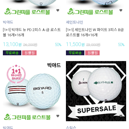
빅야드
세인트나인
[1+1] 빅야드 뉴 PD 2피스 A-급 로스트
[1+1] 세인트나인 W 화이트 3피스 B급
볼 16개+16개
로스트볼 16개+16개
13,100
11,500
50
50
원
26,200
원
%
원
23,000
원
%
빅야드
스릭슨