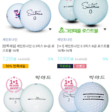
세인트나인
세인트나인
[반쪽세일] 세인트나인 Q 3피스 B+급 로
[1+1] 세인트나인 S 3피스 B급 로스트볼
스트볼 16개
16개+16개
7,250
10,900
50
50
원
14,500
원
%
원
21,800
원
%