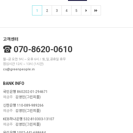
1
2
3
4
5
고객센터
070-8620-0610
월~금 오전 9시 ~ 오후 6시 / 토,일,공휴일 휴무
점심시간 12시 ~ 13시 (1시간)
cs@greenpeople.in
BANK INFO
국민은행 860202-01-294671
예금주 :
김영민(그린피플)
신한은행 110-089-989266
예금주 :
김영민(그린피플)
KEB하나은행 532-810303-13107
예금주 :
김영민(그린피플)
우리은행 1002-441-698684