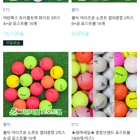
ETC
볼빅
어반폭스 트리플트랙 화이트 3피스
볼빅 아이즈온 소프트 컬러혼합 2피스
A+급 로스트볼 16개
B+급 로스트볼 16개
16,100
8,000
원
원
볼빅
ETC
볼빅 아이즈온 소프트 컬러혼합 2피스
★썸머세일★ 혼합브랜드 로스트볼
A-급 로스트볼 16개
(400개/박스)