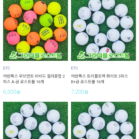
ETC
ETC
어반폭스 무브먼트 비비드 컬러혼합 2
어반폭스 트리플트랙 화이트 3피스
피스 A-급 로스트볼 16개
B+급 로스트볼 16개
6,500
7,200
원
원