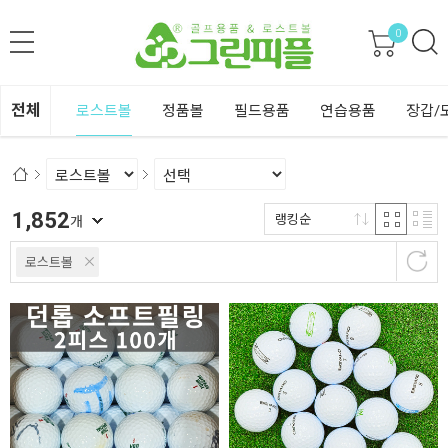
0
전체
로스트볼
정품볼
필드용품
연습용품
장갑/
1,852
랭킹순
개
로스트볼