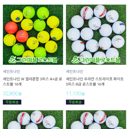
세인트나인
세인트나인
세인트나인 W 컬러혼합 3피스 A+급 로
세인트나인 우라칸 스트라이프 화이트
스트볼 16개
3피스 B급 로스트볼 16개
32,800
11,100
원
원