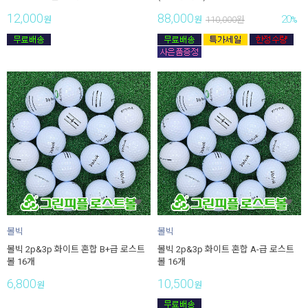
12,000
88,000
20
원
원
110,000
원
%
볼빅
볼빅
볼빅 2p&3p 화이트 혼합 B+급 로스트
볼빅 2p&3p 화이트 혼합 A-급 로스트
볼 16개
볼 16개
6,800
10,500
원
원