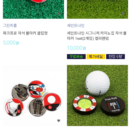
그린피플
세인트나인
파크프로 자석 볼마커 클립형
세인트나인 시그니처 카지노칩 자석 볼
마커 1set(2개입) 컬러랜덤
5,000
원
10,000
원