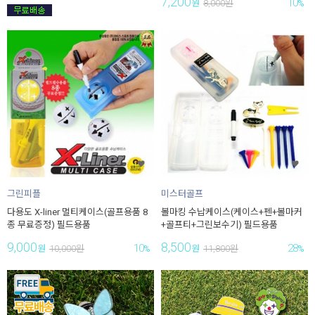
7,200
10
원
8,000
원
%
그린피플
미스터골프
다용도 X-liner 멀티케이스(골프용품 8
볼마킹 수납케이스(케이스+펜+볼마커
종 무료증정) 필드용품
+골프티+그린보수기) 필드용품
9,000
8,500
10
28
원
10,000
원
%
원
11,800
원
%