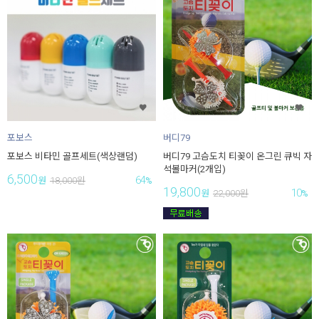
포보스
버디79
포보스 비타민 골프세트(색상랜덤)
버디79 고슴도치 티꽂이 온그린 큐빅 자
석볼마커(2개입)
6,500
64
원
18,000
원
%
19,800
10
원
22,000
원
%