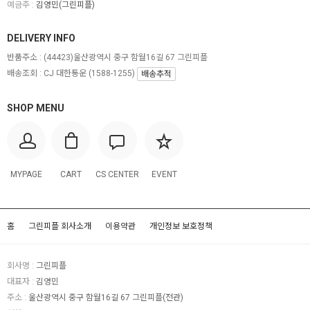
예금주 :
김영민(그린피플)
DELIVERY INFO
반품주소 :
(44423)울산광역시 중구 함월16길 67 그린피플
배송조회 : CJ 대한통운 (1588-1255)
배송추적
SHOP MENU
MYPAGE
CART
CS CENTER
EVENT
홈
그린피플 회사소개
이용약관
개인정보 보호정책
회사명 :
그린피플
대표자 :
김영민
주소 :
울산광역시 중구 함월16길 67 그린피플(전관)