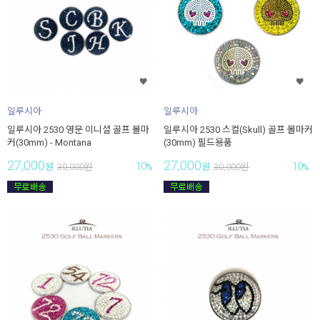
일루시아
일루시아
일루시아 2530 영문 이니셜 골프 볼마
일루시아 2530 스컬(Skull) 골프 볼마커
커(30mm) - Montana
(30mm) 필드용품
27,000
27,000
10
10
원
30,000
원
%
원
30,000
원
%