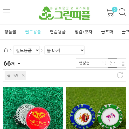
0
정품볼
필드용품
연습용품
장갑/모자
골프화
골
66
랭킹순
개
볼 마커