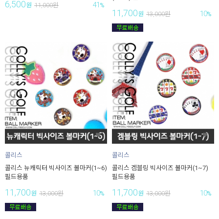
6,500
41
원
11,000
원
%
11,700
10
원
13,000
원
%
콜리스
콜리스
콜리스 뉴캐릭터 빅사이즈 볼마커(1~6)
콜리스 겜블링 빅사이즈 볼마커(1~7)
필드용품
필드용품
11,700
11,700
10
10
원
13,000
원
%
원
13,000
원
%