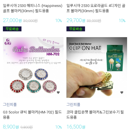
일루시아 2530 해피니스 (Happiness)
일루시아 2530 오로라골드 4디자인 골
골프 볼마커(30mm) 필드용품
프 볼마커(30mm) 필드용품
27,000
29,700
10
10
원
30,000
원
%
원
33,000
원
%
그린피플
그린피플
G3 5color 큐빅 볼마커(HM-702) 필드
코마 클립온햇 볼마커&그린보수기 필
용품
드용품
8,900
16,500
10
원
9,800
원
%
원