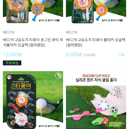
버디79
버디79
버디79 고슴도치 티꽂이 온그린 큐빅 자
버디79 고슴도치 티꽂이 볼마커 싱글팩
석볼마커 싱글팩 (컬러랜덤)
(컬러랜덤)
12,000
6,300
10
원
원
7,000
원
%