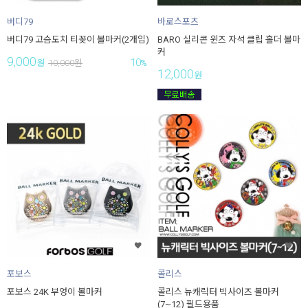
버디79
바로스포츠
버디79 고슴도치 티꽂이 볼마커(2개입)
BARO 실리콘 윈즈 자석 클립 홀더 볼마
커
9,000
10
원
10,000
원
%
12,000
원
포보스
콜리스
포보스 24K 부엉이 볼마커
콜리스 뉴캐릭터 빅사이즈 볼마커
(7~12) 필드용품