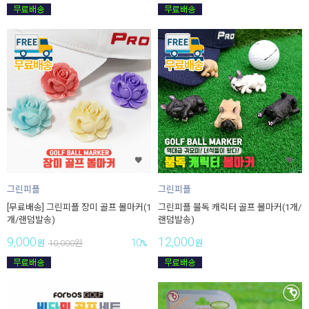
그린피플
그린피플
[무료배송] 그린피플 장미 골프 볼마커(1
그린피플 불독 캐릭터 골프 볼마커(1개/
개/랜덤발송)
랜덤발송)
9,000
12,000
10
원
10,000
원
%
원