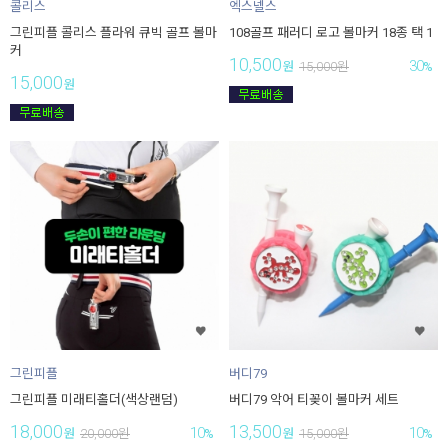
콜리스
엑스넬스
그린피플 콜리스 플라워 큐빅 골프 볼마
108골프 패러디 로고 볼마커 18종 택 1
커
10,500
30
원
15,000
원
%
15,000
원
그린피플
버디79
그린피플 미래티홀더(색상랜덤)
버디79 악어 티꽂이 볼마커 세트
18,000
13,500
10
10
원
20,000
원
%
원
15,000
원
%