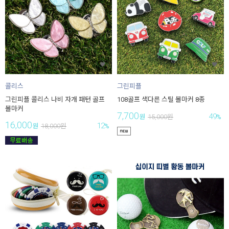
콜리스
그린피플
그린피플 콜리스 나비 자개 패턴 골프
108골프 색다른 스틸 볼마커 8종
볼마커
7,700
49
원
15,000
원
%
16,000
12
원
18,000
원
%