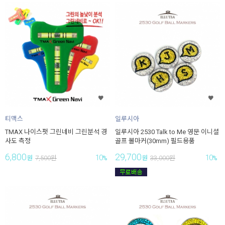
티맥스
일루시아
TMAX 나이스펏 그린네비 그린분석 경
일루시아 2530 Talk to Me 영문 이니셜
사도 측정
골프 볼마커(30mm) 필드용품
6,800
29,700
10
10
원
7,500
원
%
원
33,000
원
%