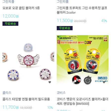
그린피플
그린피플
오보로 오광 클립 볼마커 5종
그린피플 트루퍼트 그린 수평측정 골프
볼마커 2color
12,000
원
11,500
43
원
20,000
원
%
콜리스
코비스
콜리스 타입별 엔젤 볼마커 필드용품
코비스 행운의 오광시리즈 볼마커+홀더
세트 랜덤발송 [BM5003]
11,700
10
원
13,000
원
%