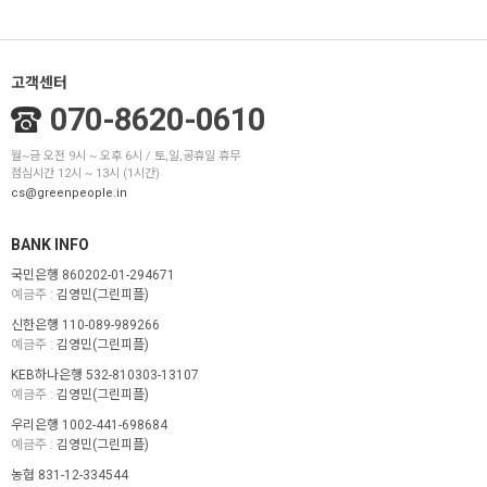
고객센터
070-8620-0610
월~금 오전 9시 ~ 오후 6시 / 토,일,공휴일 휴무
점심시간 12시 ~ 13시 (1시간)
cs@greenpeople.in
BANK INFO
국민은행 860202-01-294671
예금주 :
김영민(그린피플)
신한은행 110-089-989266
예금주 :
김영민(그린피플)
KEB하나은행 532-810303-13107
예금주 :
김영민(그린피플)
우리은행 1002-441-698684
예금주 :
김영민(그린피플)
농협 831-12-334544