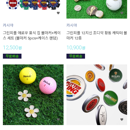
카시야
카시야
그린피플 애로우 표식 칩 볼마커+케이
그린피플 12지신 조디악 황동 캐릭터 볼
스 세트 (볼마커 5pcs+케이스 랜덤)
마커 12종
12,500
10,900
원
원