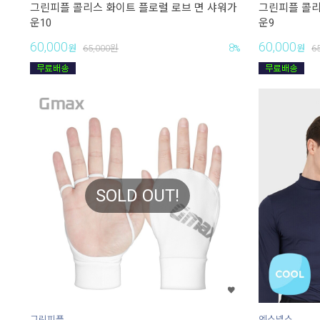
그린피플 콜리스 화이트 플로럴 로브 면 샤워가
그린피플 콜리
운10
운9
60,000
60,000
8
원
65,000
원
%
원
6
SOLD OUT!
그린피플
엑스넬스