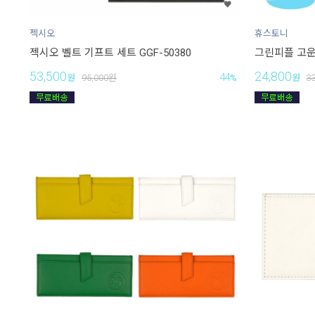
젝시오
휴스토니
젝시오 벨트 기프트 세트 GGF-50380
그린피플 고운 
53,500
24,800
44
원
95,000
원
%
원
3