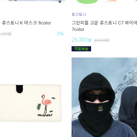
휴스토니
휴스토니 K 마스크 9color
그린피플 고운 휴스토니 C7 와이
7color
25
3,000
원
%
26,300
원
35,000
원