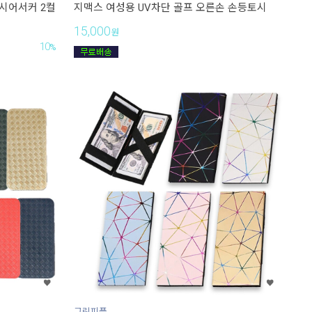
시어서커 2컬
지맥스 여성용 UV차단 골프 오른손 손등토시
15,000
원
10
%
그린피플