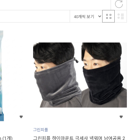
그린피플
 (1개)
그린피플 하이마운트 극세사 넥워머 남여공용 2