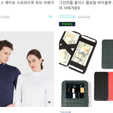
스 화이트 스트라이프 로브 샤워가
그린피플 콜리스 플로랄 바이올렛 
러 샤워가운8
50,000
8
5,000
원
%
원
55,000
원
그린피플