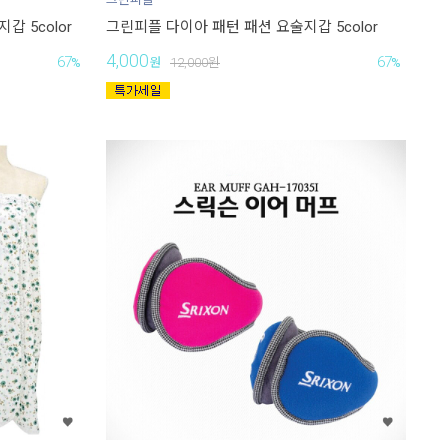
 5color
그린피플 다이아 패턴 패션 요술지갑 5color
4,000
67
67
%
원
12,000
원
%