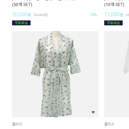
(50개 SET)
(10개 SET)
50,000
11,000
34
원
75,000
원
%
원
1
콜리스
콜리스