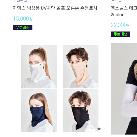
지맥스 남성용 UV차단 골프 오른손 손등토시
엑스넬스 테크
2color
15,000
원
22,000
원