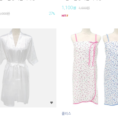
1,100
원
1,500
원
27
5,000
원
%
콜리스