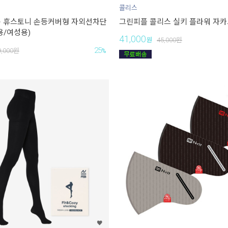
콜리스
운 휴스토니 손등커버형 자외선차단
그린피플 콜리스 실키 플라워 자카
용/여성용)
41,000
원
45,000
원
25
9,000
원
%