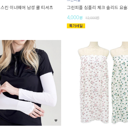
스킨 이너웨어 남성 쿨 티셔츠
그린피플 심플리 체크 솔리드 요술지갑
4,000
원
12,000
원