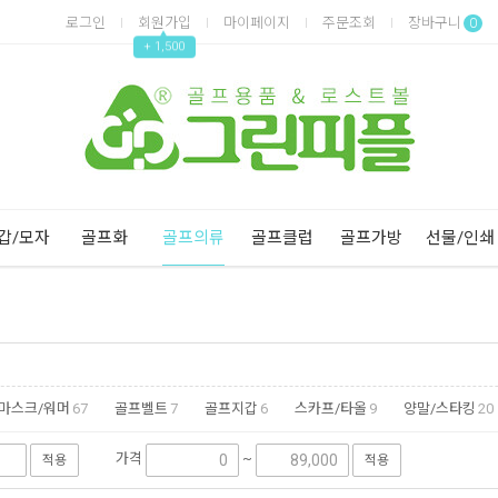
로그인
회원가입
마이페이지
주문조회
장바구니
0
▲
+ 1,500
Next
Previous
갑/모자
골프화
골프의류
골프클럽
골프가방
선물/인쇄
/마스크/워머
67
골프벨트
7
골프지갑
6
스카프/타올
9
양말/스타킹
20
가격
~
적용
적용