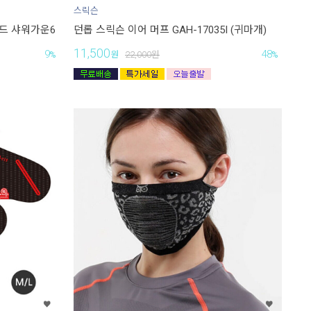
스릭슨
드 샤워가운6
던롭 스릭슨 이어 머프 GAH-17035I (귀마개)
11,500
9
48
%
원
22,000
원
%