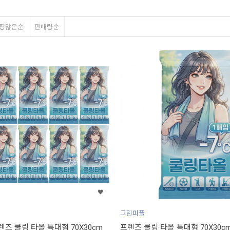
평많은순
판매량순
그린피플
렌즈 쿨링 타올 특대형 70X30cm
프렌즈 쿨링 타올 특대형 70X30cm