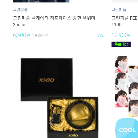
그린피플
그린피플
그린피플 넥게이터 하프페이스 방한 넥워머
그린피플 FE
2color
110D
6,500
12,900
64
원
18,000
원
%
원