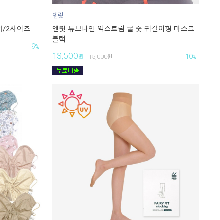
엔릿
러/2사이즈
엔릿 튜브나인 익스트림 쿨 숏 귀걸이형 마스크
블랙
9
%
13,500
10
원
15,000
원
%