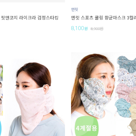
엔릿
B 핏앤코지 라이크라 검정스타킹
엔릿 스포츠 쿨링 향균마스크 3컬
8,100
원
8,900
원