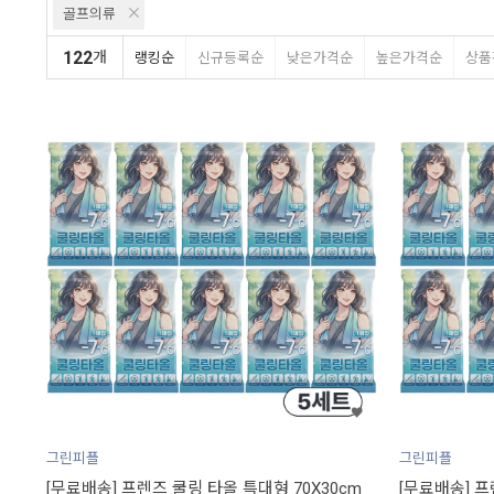
골프의류
122
개
랭킹순
신규등록순
낮은가격순
높은가격순
상품
그린피플
그린피플
[무료배송] 프렌즈 쿨링 타올 특대형 70X30cm
[무료배송] 프