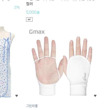
컬러
27
%
5,000
원
그린피플