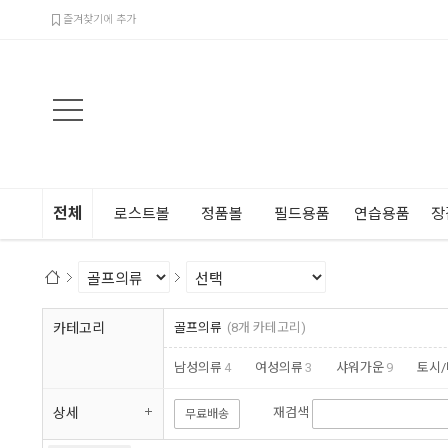
검색
즐겨찾기에 추가
전체
로스트볼
정품볼
필드용품
연습용품
장
카테고리
골프의류
(8개 카테고리)
남성의류
4
여성의류
3
샤워가운
9
토시
상세
재검색
무료배송