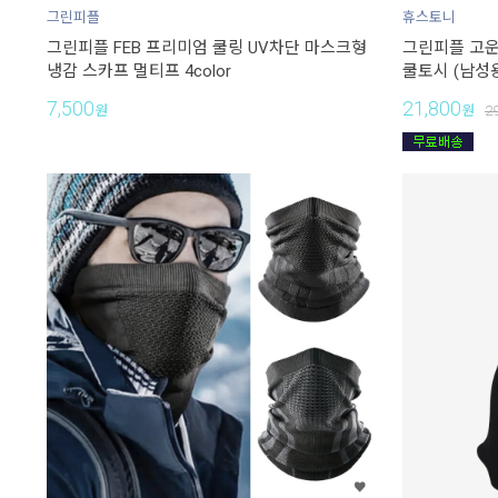
그린피플
휴스토니
그린피플 FEB 프리미엄 쿨링 UV차단 마스크형
그린피플 고
냉감 스카프 멀티프 4color
쿨토시 (남성
7,500
21,800
원
원
2