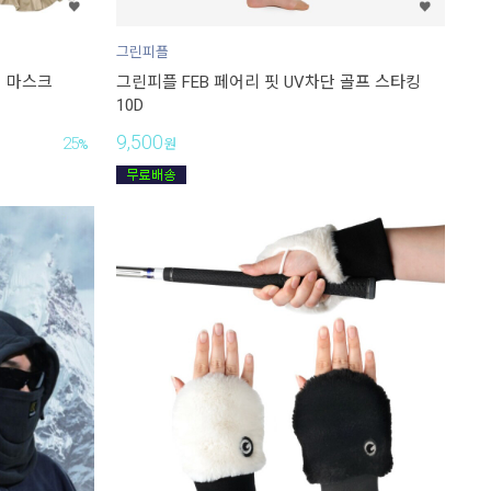
그린피플
어 마스크
그린피플 FEB 페어리 핏 UV차단 골프 스타킹
10D
9,500
25
%
원