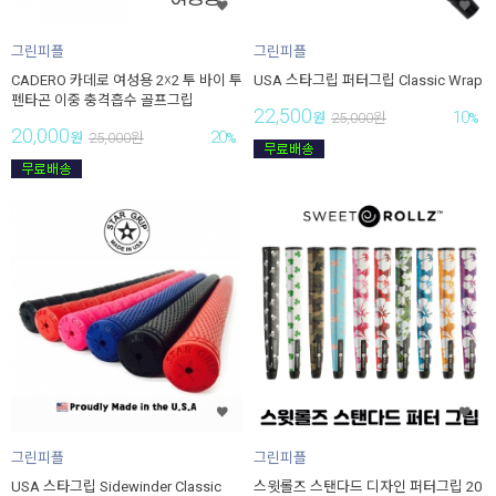
그린피플
그린피플
CADERO 카데로 여성용 2☓2 투 바이 투
USA 스타그립 퍼터그립 Classic Wrap
펜타곤 이중 충격흡수 골프그립
22,500
10
원
25,000
원
%
20,000
20
원
25,000
원
%
그린피플
그린피플
USA 스타그립 Sidewinder Classic
스윗롤즈 스탠다드 디자인 퍼터그립 20