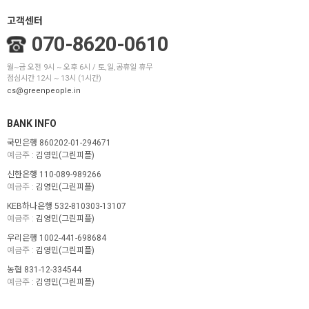
고객센터
070-8620-0610
월~금 오전 9시 ~ 오후 6시 / 토,일,공휴일 휴무
점심시간 12시 ~ 13시 (1시간)
cs@greenpeople.in
BANK INFO
국민은행 860202-01-294671
예금주 :
김영민(그린피플)
신한은행 110-089-989266
예금주 :
김영민(그린피플)
KEB하나은행 532-810303-13107
예금주 :
김영민(그린피플)
우리은행 1002-441-698684
예금주 :
김영민(그린피플)
농협 831-12-334544
예금주 :
김영민(그린피플)