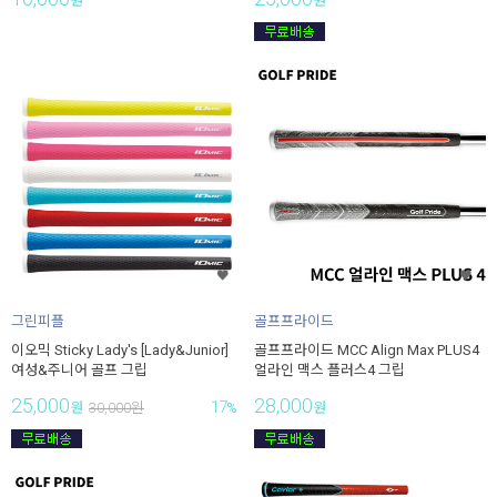
원
원
그린피플
골프프라이드
이오믹 Sticky Lady's [Lady&Junior]
골프프라이드 MCC Align Max PLUS4
여성&주니어 골프 그립
얼라인 맥스 플러스4 그립
25,000
28,000
17
원
30,000
원
%
원