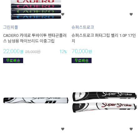
그린피플
슈퍼스트로크
CADERO 카데로 투바이투 펜타곤플러
슈퍼스트로크 퍼터그립 벨리 1.0P 17인
스 남성용 하이브리드 이중그립
치
22,000
70,000
12
원
25,000
원
%
원