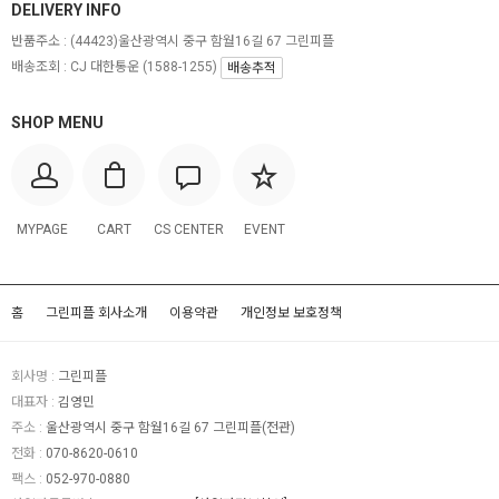
DELIVERY INFO
반품주소 :
(44423)울산광역시 중구 함월16길 67 그린피플
배송조회 : CJ 대한통운 (1588-1255)
배송추적
SHOP MENU
MYPAGE
CART
CS CENTER
EVENT
홈
그린피플 회사소개
이용약관
개인정보 보호정책
회사명 :
그린피플
대표자 :
김영민
주소 :
울산광역시 중구 함월16길 67 그린피플(전관)
전화 :
070-8620-0610
팩스 :
052-970-0880