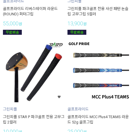
골프프라이드
그린피플
골프프라이드 리버스테이퍼 라운드
그린피플 파크골프 전용 사선 패턴 논슬
(ROUND) 퍼터그립
립 고무그립 5컬러
55,000
13,900
원
원
그린피플
골프프라이드
그린피플 STAR P 파크골프 전용 고무그
골프프라이드 MCC Plus4 TEAMS 라운
립 2컬러
드 52g 골프그립
10,000
25,000