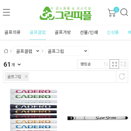
0
골프의류
골프클럽
골프가방
선물/인쇄
신상품
61
랭킹순
개
골프그립