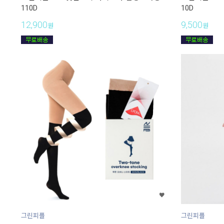
110D
10D
12,900
9,500
원
원
그린피플
그린피플