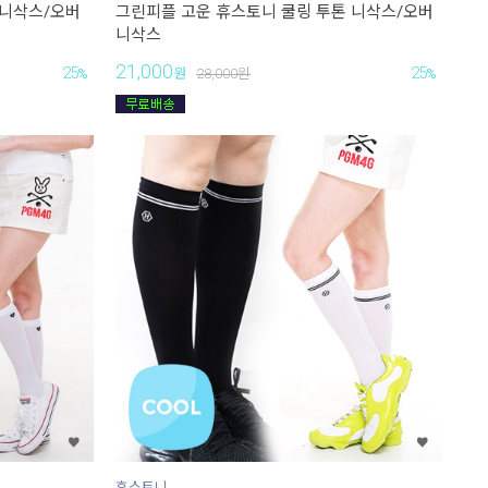
 니삭스/오버
그린피플 고운 휴스토니 쿨링 투톤 니삭스/오버
니삭스
21,000
25
25
%
원
28,000
원
%
휴스토니