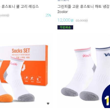
 휴스토니 쿨 고리 레깅스
그린피플 고운 휴스토니 하트 냉감
2color
25
2,000
원
%
12,000
원
22,000
원