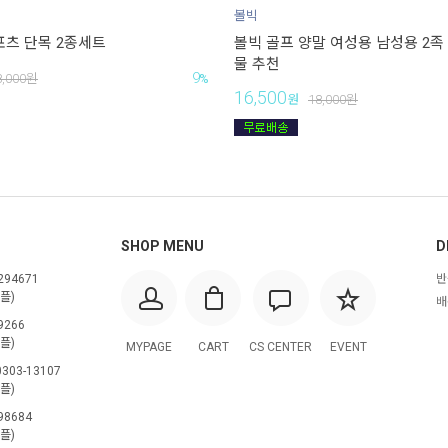
볼빅
포츠 단목 2종세트
볼빅 골프 양말 여성용 남성용 2족 
물 추천
9
8,000
원
%
16,500
원
18,000
원
SHOP MENU
D
294671
반
플)
배
9266
플)
MYPAGE
CART
CS CENTER
EVENT
303-13107
플)
98684
플)