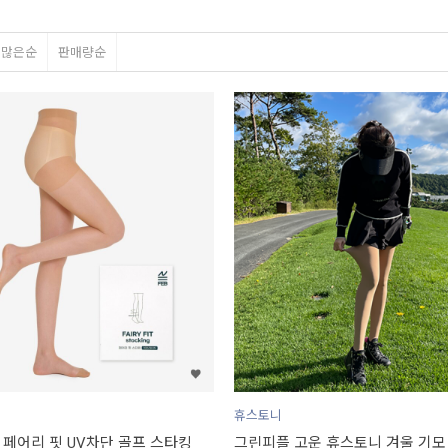
평많은순
판매량순
휴스토니
 페어리 핏 UV차단 골프 스타킹
그린피플 고운 휴스토니 겨울 기모 고