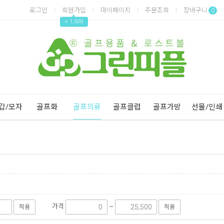
로그인
회원가입
마이페이지
주문조회
장바구니
0
▲
+ 1,500
Next
Previous
갑/모자
골프화
골프의류
골프클럽
골프가방
선물/인쇄
가격
~
적용
적용