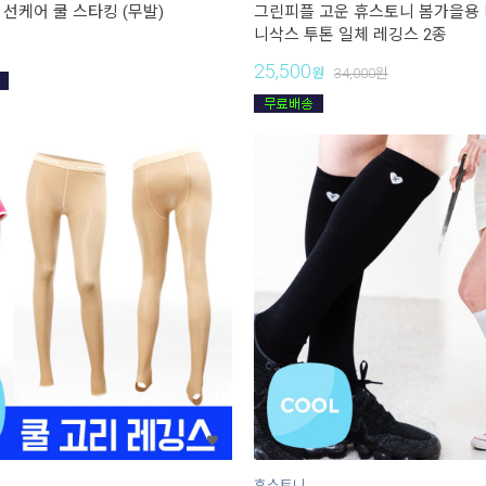
 선케어 쿨 스타킹 (무발)
그린피플 고운 휴스토니 봄가을용
니삭스 투톤 일체 레깅스 2종
25,500
원
34,000
원
휴스토니