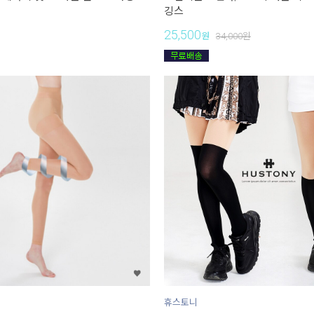
깅스
25,500
원
34,000
원
휴스토니