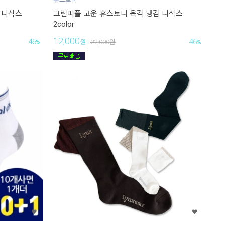
 니삭스
그린피플 고운 휴스토니 육각 냉감 니삭스
2color
12,000
46
46
%
원
22,000
원
%