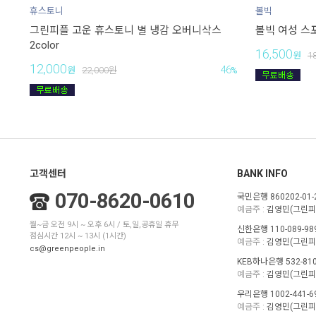
휴스토니
볼빅
그린피플 고운 휴스토니 별 냉감 오버니삭스
볼빅 여성 스
2color
16,500
원
1
12,000
46
원
22,000
원
%
고객센터
BANK INFO
070-8620-0610
국민은행 860202-01-
예금주 :
김영민(그린피
월~금 오전 9시 ~ 오후 6시 / 토,일,공휴일 휴무
신한은행 110-089-98
점심시간 12시 ~ 13시 (1시간)
예금주 :
김영민(그린피
cs@greenpeople.in
KEB하나은행 532-810
예금주 :
김영민(그린피
우리은행 1002-441-6
예금주 :
김영민(그린피