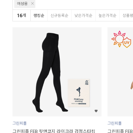
여성용
16
개
랭킹순
신규등록순
낮은가격순
높은가격순
상품
그린피플
그린피플
그린피플 FEB 핏앤코지 라이크라 검정스타킹
그린피플 FEB