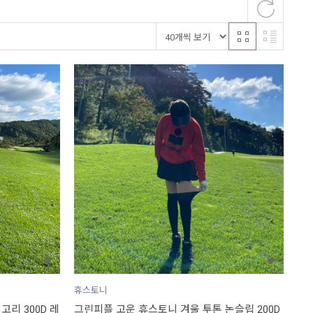
휴스토니
리 300D 레
그린피플 고운 휴스토니 겨울 투톤 논슬립 200D