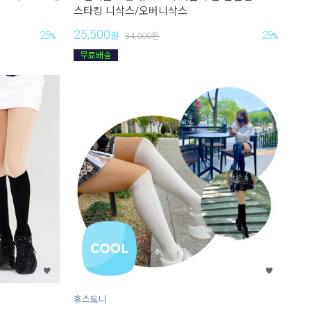
스타킹 니삭스/오버니삭스
25,500
25
25
%
원
34,000
원
%
휴스토니