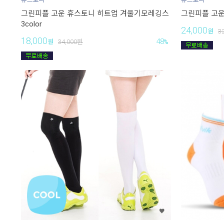
그린피플 고운 휴스토니 히트업 겨울기모레깅스
그린피플 고운
3color
24,000
원
3
18,000
48
원
34,000
원
%