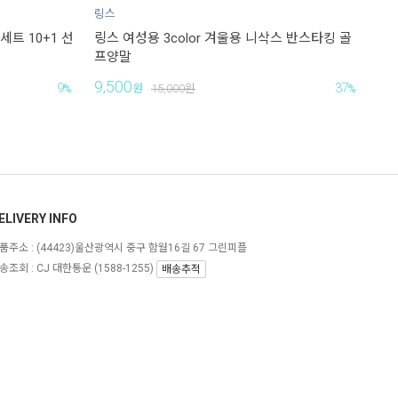
링스
세트 10+1 선
링스 여성용 3color 겨울용 니삭스 반스타킹 골
프양말
9,500
9
37
%
원
15,000
원
%
ELIVERY INFO
품주소 :
(44423)울산광역시 중구 함월16길 67 그린피플
송조회 : CJ 대한통운 (1588-1255)
배송추적