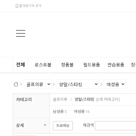
검색
즐겨찾기에 추가
전체
로스트볼
정품볼
필드용품
연습용품
장
카테고리
골프의류
양말/스타킹
(2개 카테고리)
남성용
5
여성용
16
상세
재검색
무료배송