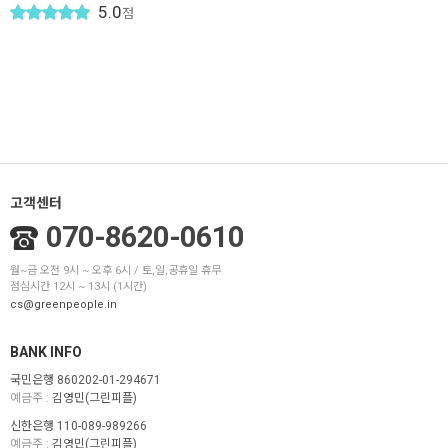
5.0
점
고객센터
070-8620-0610
월~금 오전 9시 ~ 오후 6시 / 토,일,공휴일 휴무
점심시간 12시 ~ 13시 (1시간)
cs@greenpeople.in
BANK INFO
국민은행 860202-01-294671
예금주 :
김영민(그린피플)
신한은행 110-089-989266
예금주 :
김영민(그린피플)