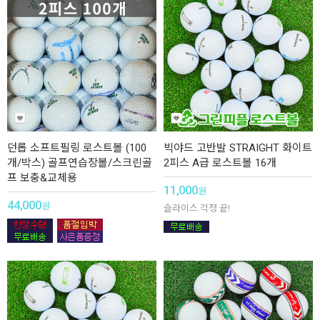
던롭 소프트필링 로스트볼 (100
빅야드 고반발 STRAIGHT 화이트
개/박스) 골프연습장볼/스크린골
2피스 A급 로스트볼 16개
프 보충&교체용
11,000
원
44,000
원
슬라이스 걱정 끝!