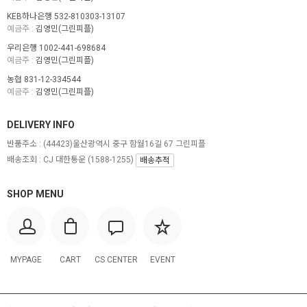
KEB하나은행 532-810303-13107
예금주 :
김영민(그린피플)
우리은행 1002-441-698684
예금주 :
김영민(그린피플)
농협 831-12-334544
예금주 :
김영민(그린피플)
DELIVERY INFO
반품주소 :
(44423)울산광역시 중구 함월16길 67 그린피플
배송조회 : CJ 대한통운 (1588-1255)
배송추적
SHOP MENU
MYPAGE
CART
CS CENTER
EVENT