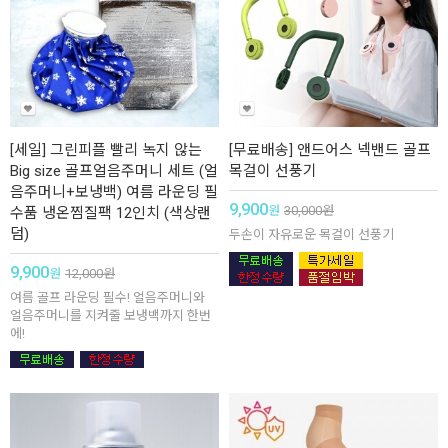
[세일] 그린피플 빨리 녹지 않는
[무료배송] 앤드어스 넥밴드 골프
Big size 골프얼음주머니 세트 (얼
목걸이 선풍기
음주머니+보냉백) 여름 라운딩 필
9,900
원
30,000
원
수품 냉온찜질팩 12인치 (색상랜
덤)
두손이 자유로운 목걸이 선풍기
9,900
원
12,000
원
여름 골프 라운딩 필수! 얼음주머니와
얼음주머니를 지켜줄 보냉백까지 한번
에!