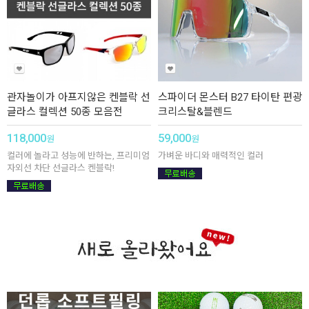
관자놀이가 아프지않은 켄블락 선
스파이더 몬스터 B27 타이탄 편광
글라스 컬렉션 50종 모음전
크리스탈&블렌드
118,000
59,000
원
원
컬러에 놀라고 성능에 반하는, 프리미엄
가벼운 바디와 매력적인 컬러
자외선 차단 선글라스 켄블락!