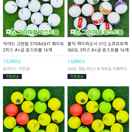
빅야드 고반발 STRAIGHT 화이트
볼빅 하이퍼소닉 V12 소프트트랙
2피스 A+급 로스트볼 16개
360도 3피스 B+급 로스트볼 16개
12,600
14,800
원
원
슬라이스 걱정 끝!
360도 정밀 라인으로 퍼팅을 지배하다