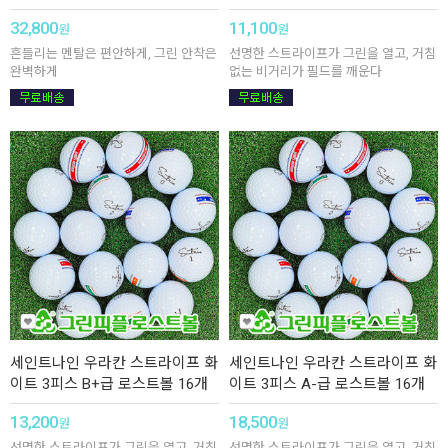
32,800
11,100
원
원
흔들리는 멘탈은 편안하게, 그린 안착은
선명한 스트라이프가 그린을 열고, 거침
완벽하게
없는 비거리가 필드를 깨운다
세인트나인 우라칸 스트라이프 화
세인트나인 우라칸 스트라이프 화
이트 3피스 B+급 로스트볼 16개
이트 3피스 A-급 로스트볼 16개
13,200
18,500
원
원
선명한 스트라이프가 그린을 열고, 거침
선명한 스트라이프가 그린을 열고, 거침