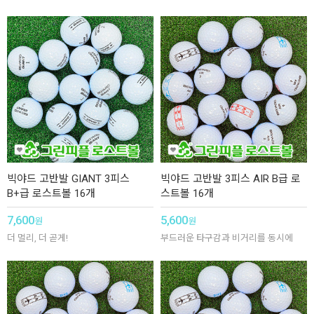
빅야드 고반발 GIANT 3피스
빅야드 고반발 3피스 AIR B급 로
B+급 로스트볼 16개
스트볼 16개
7,600
5,600
원
원
더 멀리, 더 곧게!
부드러운 타구감과 비거리를 동시에