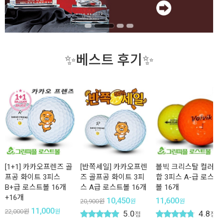
✨베스트 후기✨
[1+1] 카카오프렌즈 골
[반쪽세일] 카카오프렌
볼빅 크리스탈 컬러
프공 화이트 3피스
즈 골프공 화이트 3피
합 3피스 A-급 로스
B+급 로스트볼 16개
스 A급 로스트볼 16개
볼 16개
+16개
10,450
11,600
20,900
원
원
원
11,000
22,000
원
원
5.0
4.8
점
점