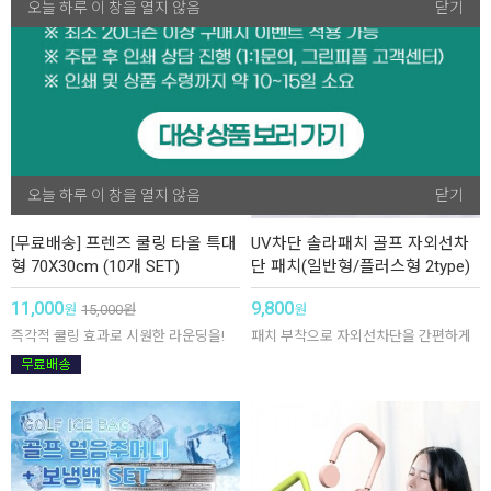
오늘 하루 이 창을 열지 않음
오늘 하루 이 창을 열지 않음
닫기
닫기
오늘 하루 이 창을 열지 않음
닫기
[무료배송] 프렌즈 쿨링 타올 특대
UV차단 솔라패치 골프 자외선차
형 70X30cm (10개 SET)
단 패치(일반형/플러스형 2type)
11,000
9,800
원
15,000
원
원
즉각적 쿨링 효과로 시원한 라운딩을!
패치 부착으로 자외선차단을 간편하게