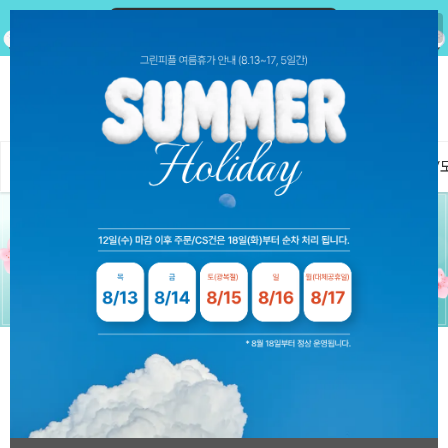
0
전체
로스트볼
정품볼
필드용품
연습용품
장갑/
여름대비☀
연습만이 살 길!
최신 정품볼
골프도 smart하
게!