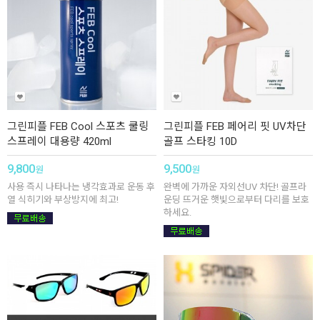
그린피플 FEB Cool 스포츠 쿨링
그린피플 FEB 페어리 핏 UV차단
스프레이 대용량 420ml
골프 스타킹 10D
9,800
9,500
원
원
사용 즉시 나타나는 냉각효과로 운동 후
완벽에 가까운 자외선UV 차단! 골프라
열 식히기와 부상방지에 최고!
운딩 뜨거운 햇빛으로부터 다리를 보호
하세요.