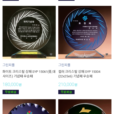
그린피플
그린피플
화이트 크리스탈 상패 SYP 15061(중,대
컬러 크리스탈 상패 SYP 15004
사이즈) 기념패 우승패
(22x25x6) 기념패 우승패
180,000
210,000
원
원