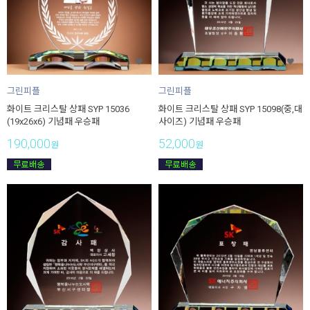
그린피플
그린피플
화이트 크리스탈 상패 SYP 15036
화이트 크리스탈 상패 SYP 15098(중,대
(19x26x6) 기념패 우승패
사이즈) 기념패 우승패
190,000
52,000
원
원