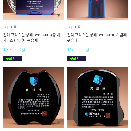
그린피플
그린피플
컬러 크리스탈 상패 SYP 15007(중,대
컬러 크리스탈 상패 SYP 15010 기념패
사이즈) 기념패 우승패
우승패
133,000
152,000
원
원