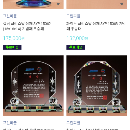
그린피플
그린피플
컬러 크리스탈 상패 SYP 15062
화이트 크리스탈 상패 SYP 15063 기념
(15x16x14) 기념패 우승패
패 우승패
175,000
132,000
원
원
그린피플
그린피플