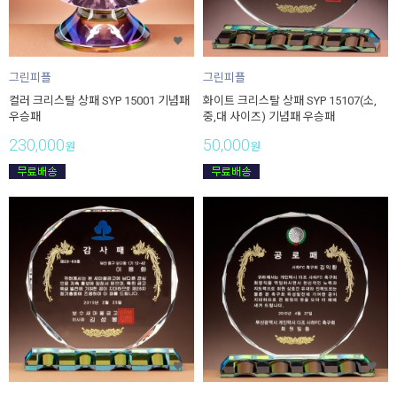
그린피플
그린피플
컬러 크리스탈 상패 SYP 15001 기념패
화이트 크리스탈 상패 SYP 15107(소,
우승패
중,대 사이즈) 기념패 우승패
230,000
50,000
원
원