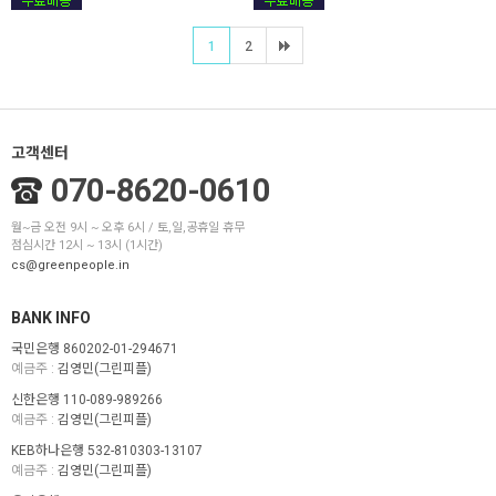
1
2
고객센터
070-8620-0610
월~금 오전 9시 ~ 오후 6시 / 토,일,공휴일 휴무
점심시간 12시 ~ 13시 (1시간)
cs@greenpeople.in
BANK INFO
국민은행 860202-01-294671
예금주 :
김영민(그린피플)
신한은행 110-089-989266
예금주 :
김영민(그린피플)
KEB하나은행 532-810303-13107
예금주 :
김영민(그린피플)