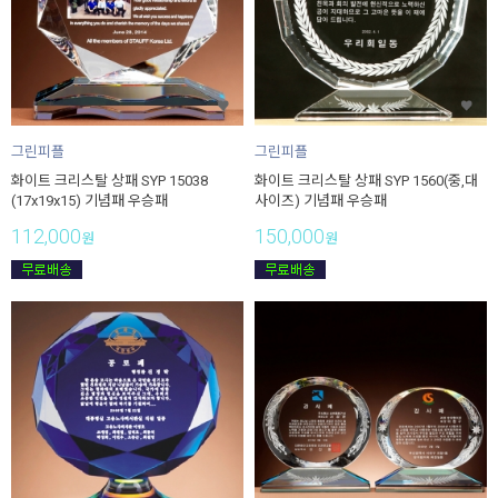
그린피플
그린피플
화이트 크리스탈 상패 SYP 15038
화이트 크리스탈 상패 SYP 1560(중,대
(17x19x15) 기념패 우승패
사이즈) 기념패 우승패
112,000
150,000
원
원