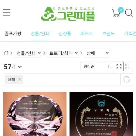
0
골프가방
선물/인쇄
신상품
베스트
브랜드
기획
57
랭킹순
개
상패