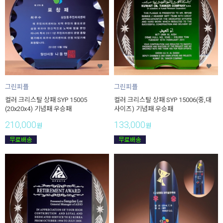
그린피플
그린피플
컬러 크리스탈 상패 SYP 15005
컬러 크리스탈 상패 SYP 15006(중,대
(20x20x4) 기념패 우승패
사이즈) 기념패 우승패
210,000
133,000
원
원