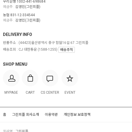
우리은행 1002-441-698684
예금주 :
김영민(그린피플)
농협 831-12-334544
예금주 :
김영민(그린피플)
DELIVERY INFO
반품주소 :
(44423)울산광역시 중구 함월16길 67 그린피플
배송조회 : CJ 대한통운 (1588-1255)
배송추적
SHOP MENU
MYPAGE
CART
CS CENTER
EVENT
홈
그린피플 회사소개
이용약관
개인정보 보호정책
회사명 :
그린피플