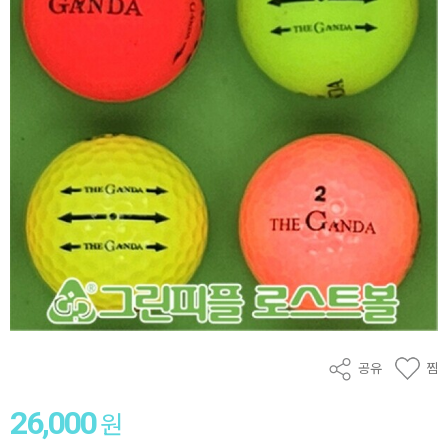
공유
찜
26,000
원