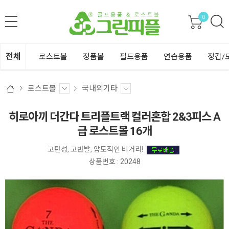
0
전체
로스트볼
정품볼
필드용품
연습용품
장갑/
로스트볼
국내외기타
히로아끼 더간다 트리플트랙 컬러혼합 2&3피스 A
급 로스트볼 16개
고탄성, 고반발, 압도적인 비거리!
상품번호 : 20248