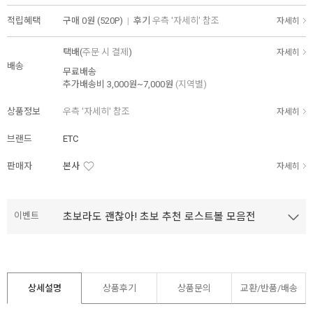
적립혜택
구매
0원 (520P)
|
후기
우측 '자세히' 참조
자세히
택배(
주문 시 결제
)
자세히
배송
무료배송
추가배송비
3,000원~7,000원
(지역별)
상품정보
우측 '자세히' 참조
자세히
브랜드
ETC
판매자
본사
자세히
이벤트
초보라도 괜찮아! 초보 추천 로스트볼 모음전
상세설명
상품후기
상품문의
교환/반품/
배송