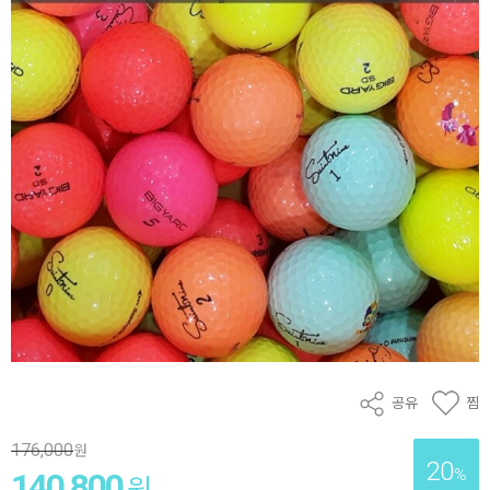
공유
찜
176,000
원
20
%
140,800
원