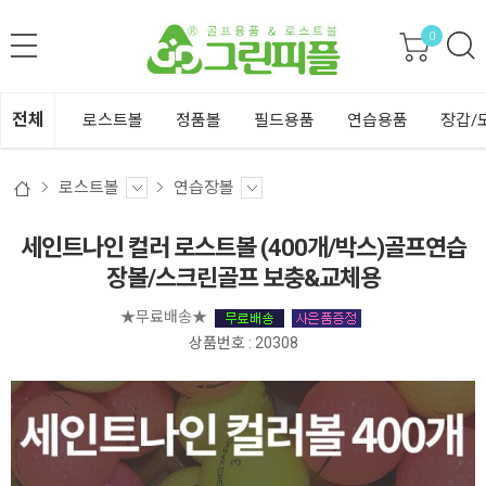
0
전체
로스트볼
정품볼
필드용품
연습용품
장갑/
로스트볼
연습장볼
세인트나인 컬러 로스트볼 (400개/박스)골프연습
장볼/스크린골프 보충&교체용
★무료배송★
상품번호 : 20308