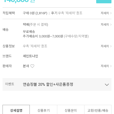
적립혜택
구매
0원 (2,816P)
|
후기
우측 '자세히' 참조
자세히
택배(
주문 시 결제
)
자세히
배송
무료배송
추가배송비
3,000원~7,000원
(구매수량/지역별)
상품정보
우측 '자세히' 참조
자세히
브랜드
세인트나인
판매자
본사
자세히
이벤트
연습장볼 20% 할인+사은품증정
상세설명
상품후기
상품문의
교환/반품/
배송