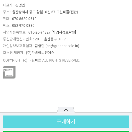
관련상품
[2+1] 혼합브랜드 연습
★썸머세일★ 혼합브
타이틀리스트 시리
구매하기
장용 대용량 로스트볼
랜드 로스트볼 (400개/
합 로스트볼 (100개
(400개X3박스)
박스)
스) 골프연습장볼/