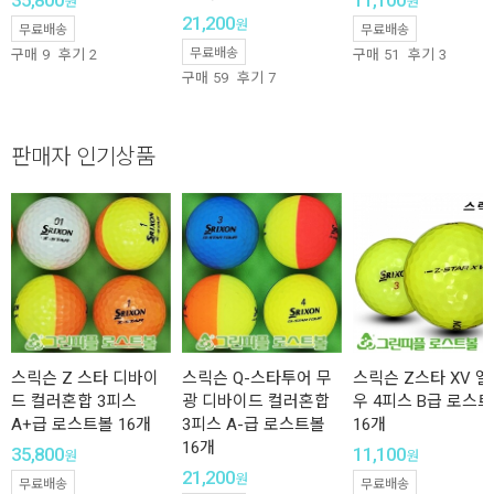
35,800
11,100
원
원
21,200
원
무료배송
무료배송
무료배송
구매
9
후기
2
구매
51
후기
3
구매
59
후기
7
판매자 인기상품
스릭슨 Z 스타 디바이
스릭슨 Q-스타투어 무
스릭슨 Z스타 XV 
드 컬러혼합 3피스
광 디바이드 컬러혼합
우 4피스 B급 로스
A+급 로스트볼 16개
3피스 A-급 로스트볼
16개
16개
35,800
11,100
원
원
21,200
원
무료배송
무료배송