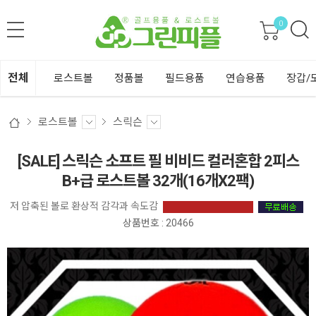
0
전체
로스트볼
정품볼
필드용품
연습용품
장갑/
로스트볼
스릭슨
[SALE] 스릭슨 소프트 필 비비드 컬러혼합 2피스
B+급 로스트볼 32개(16개X2팩)
저 압축된 볼로 환상적 감각과 속도감
상품번호 : 20466