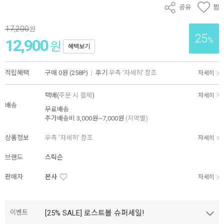
공유
찜
17,200
원
25
%
12,900
원
혜택보기
적립혜택
구매
0원 (258P)
|
후기
우측 '자세히' 참조
자세히
택배(
주문 시 결제
)
자세히
배송
무료배송
추가배송비
3,000원~7,000원
(지역별)
상품정보
우측 '자세히' 참조
자세히
브랜드
스릭슨
판매자
본사
자세히
이벤트
[25% SALE] 로스트볼 슈퍼세일!