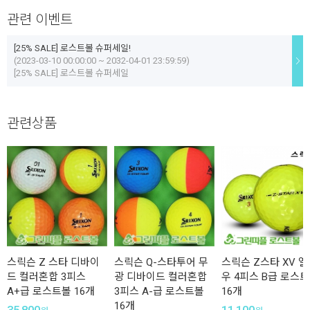
관련 이벤트
[25% SALE] 로스트볼 슈퍼세일!
(2023-03-10 00:00:00 ~ 2032-04-01 23:59:59)
[25% SALE] 로스트볼 슈퍼세일
관련상품
스릭슨 Z 스타 디바이
스릭슨 Q-스타투어 무
스릭슨 Z스타 XV 
드 컬러혼합 3피스
광 디바이드 컬러혼합
우 4피스 B급 로스
A+급 로스트볼 16개
3피스 A-급 로스트볼
16개
16개