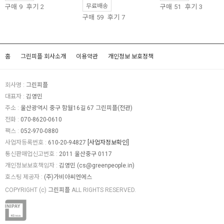
무료배송
구매
9
후기
2
구매
51
후기
3
구매
59
후기
7
홈
그린피플 회사소개
이용약관
개인정보 보호정책
회사명 :
그린피플
대표자 :
김영민
주소 :
울산광역시 중구 함월16길 67 그린피플(전관)
전화 :
070-8620-0610
팩스 :
052-970-0880
사업자등록번호 :
610-20-94827
[사업자정보확인]
통신판매업신고번호 :
2011 울산중구 0117
개인정보보호책임자 :
김영민 (
cs@greenpeople.in
)
호스팅 제공자 :
(주)가비아씨엔에스
COPYRIGHT (c)
그린피플
ALL RIGHTS RESERVED.