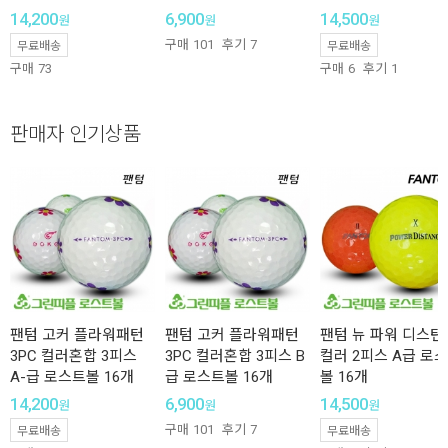
14,200
6,900
14,500
원
원
원
구매
101
후기
7
무료배송
무료배송
구매
73
구매
6
후기
1
판매자 인기상품
팬텀 고커 플라워패턴
팬텀 고커 플라워패턴
팬텀 뉴 파워 디스턴
3PC 컬러혼합 3피스
3PC 컬러혼합 3피스 B
컬러 2피스 A급 로
A-급 로스트볼 16개
급 로스트볼 16개
볼 16개
14,200
6,900
14,500
원
원
원
구매
101
후기
7
무료배송
무료배송