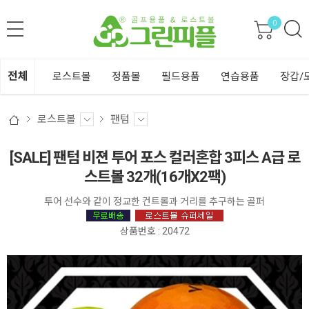
0
전체
로스트볼
정품볼
필드용품
연습용품
장갑/
로스트볼
팬텀
[SALE] 팬텀 비젼 투어 포스 컬러혼합 3피스 A급 로
스트볼 32개(16개X2팩)
투어 선수와 같이 정교한 컨트롤과 거리를 추구하는 골퍼
상품번호 : 20472