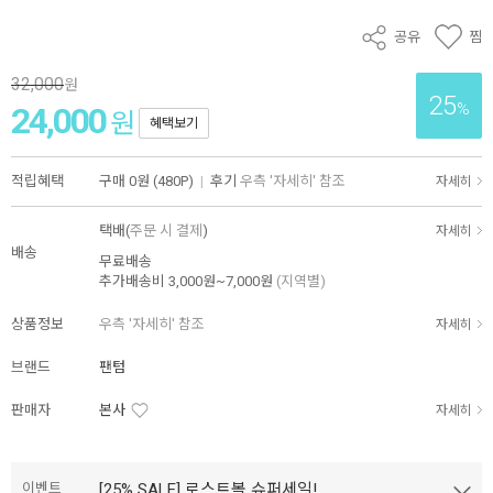
공유
찜
32,000
원
25
%
24,000
원
혜택보기
적립혜택
구매
0원 (480P)
|
후기
우측 '자세히' 참조
자세히
택배(
주문 시 결제
)
자세히
배송
무료배송
추가배송비
3,000원~7,000원
(지역별)
상품정보
우측 '자세히' 참조
자세히
브랜드
팬텀
판매자
본사
자세히
이벤트
[25% SALE] 로스트볼 슈퍼세일!