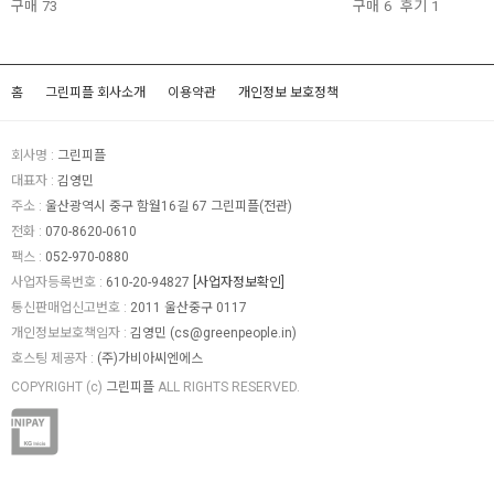
구매
73
구매
6
후기
1
홈
그린피플 회사소개
이용약관
개인정보 보호정책
회사명 :
그린피플
대표자 :
김영민
주소 :
울산광역시 중구 함월16길 67 그린피플(전관)
전화 :
070-8620-0610
팩스 :
052-970-0880
사업자등록번호 :
610-20-94827
[사업자정보확인]
통신판매업신고번호 :
2011 울산중구 0117
개인정보보호책임자 :
김영민 (
cs@greenpeople.in
)
호스팅 제공자 :
(주)가비아씨엔에스
COPYRIGHT (c)
그린피플
ALL RIGHTS RESERVED.